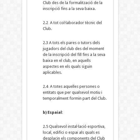
Club des de la formalització de la
inscripció fins a la seva baixa.
2.2 A tot col·laborador tècnic del
Club.
2.3 A tots els pares o tutors dels
jugadors del club des del moment
de la inscripció del fill fins a la seva
baixa en el club, en aquells
aspectes en els quals siguin
aplicables.
2.4 A totes aquelles persones o
entitats que per qualsevol motiu i
temporalment formin part del Club.
b) Espaial
:
2.5 Qualsevol instal·lació esportiva,
local, edifici o espai als quals es
desplacin els components del Club