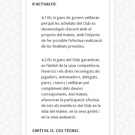
D’ACTUACIÓ.
4.1 Els òrgans de govern vetllaran
perquè les activitats del Club es
desenvolupin d’acord amb el
projecte del mateix, amb l’objecte
de fer possible l’efectiva realització
de les finalitats previstes.
4.2 Els òrgans del Club garantiran,
en l’àmbit de la seva competència,
l’exercici i els drets reconeguts als
jugadors, entrenadors, delegats,
pares, i tutors i vetllaran pel
compliment dels deures
corresponents. Així mateix,
afavoriran la participació efectiva
de tots els membres del Club en la
vida del mateix, en la seva gestió i
en la seva avaluació.
CAPÍTOL II. COS TÈCNIC.