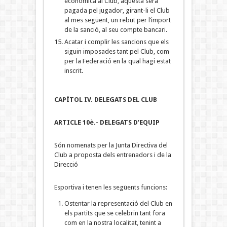
econòmica al Club, aquesta serà
pagada pel jugador, girant-li el Club
al mes següent, un rebut per l’import
de la sanció, al seu compte bancari.
Acatar i complir les sancions que els
siguin imposades tant pel Club, com
per la Federació en la qual hagi estat
inscrit.
CAPÍTOL IV. DELEGATS DEL CLUB
ARTICLE 10è.- DELEGATS D’EQUIP
Són nomenats per la Junta Directiva del
Club a proposta dels entrenadors i de la
Direcció
Esportiva i tenen les següents funcions:
Ostentar la representació del Club en
els partits que se celebrin tant fora
com en la nostra localitat, tenint a