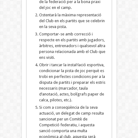
de la federació per a la bona praxi
del joc en el camp.
Ostentarà la màxima representació
del Club en els partits que se celebrin
en la seva pista.
Comportar-se amb correcció i
respecte en els partits amb jugadors,
àrbitres, entrenadors i qualsevol altra
persona relacionada amb el Club que
ens visiti.
Obrir i tancar la instal·lació esportiva,
condicionar la pista de joc perquè es
trobi en perfectes condicions per a la
disputa de partits i preparar els estris
necessaris (marcador, taula
d’anotació, actes, bolígrafs paper de
calca, pilotes, etc.).
Si com a conseqüència de la seva
actuació, un delegat de camp resulta
sancionat per un Comitè de
Competició federatiu, i aquesta
sanció comporta una multa
econòmica al club, aquesta serà