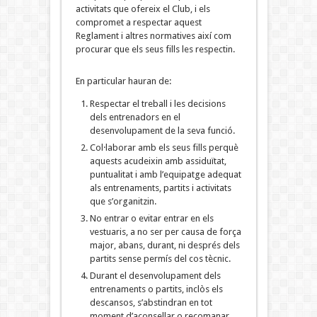
activitats que ofereix el Club, i els
compromet a respectar aquest
Reglament i altres normatives així com
procurar que els seus fills les respectin.
En particular hauran de:
Respectar el treball i les decisions
dels entrenadors en el
desenvolupament de la seva funció.
Col·laborar amb els seus fills perquè
aquests acudeixin amb assiduïtat,
puntualitat i amb l’equipatge adequat
als entrenaments, partits i activitats
que s’organitzin.
No entrar o evitar entrar en els
vestuaris, a no ser per causa de força
major, abans, durant, ni després dels
partits sense permís del cos tècnic.
Durant el desenvolupament dels
entrenaments o partits, inclòs els
descansos, s’abstindran en tot
moment d’aconsellar o recomanar,