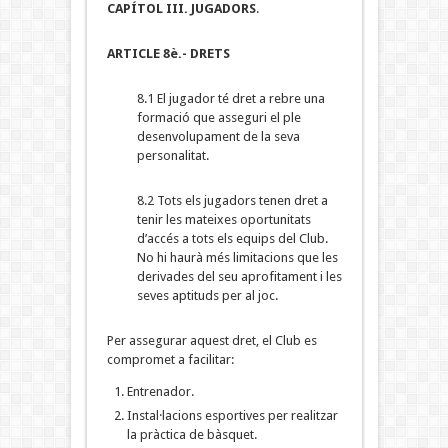
CAPÍTOL III. JUGADORS
.
ARTICLE 8è.- DRETS
8.1 El jugador té dret a rebre una
formació que asseguri el ple
desenvolupament de la seva
personalitat.
8.2 Tots els jugadors tenen dret a
tenir les mateixes oportunitats
d’accés a tots els equips del Club.
No hi haurà més limitacions que les
derivades del seu aprofitament i les
seves aptituds per al joc.
Per assegurar aquest dret, el Club es
compromet a facilitar:
Entrenador.
Instal·lacions esportives per realitzar
la pràctica de bàsquet.