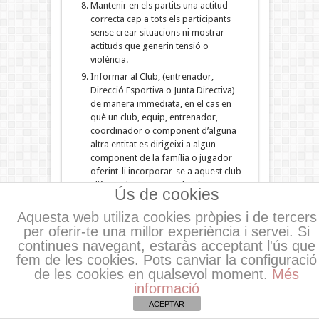
Mantenir en els partits una actitud
correcta cap a tots els participants
sense crear situacions ni mostrar
actituds que generin tensió o
violència.
Informar al Club, (entrenador,
Direcció Esportiva o Junta Directiva)
de manera immediata, en el cas en
què un club, equip, entrenador,
coordinador o component d’alguna
altra entitat es dirigeixi a algun
component de la família o jugador
oferint-li incorporar-se a aquest club
aliè, en el cas que no s’hagi posat en
Ús de cookies
contacte prèviament amb la U.E.
Gaudí, per informar d’aquest interès.
Aquesta web utiliza cookies pròpies i de tercers
per oferir-te una millor experiència i servei. Si
Si com a conseqüència de la seva
actuació, el Club resulta sancionat
continues navegant, estaràs acceptant l'ús que
per un Comitè de Competició
fem de les cookies. Pots canviar la configuració
federatiu, i aquesta sanció comporta
de les cookies en qualsevol moment.
Més
una multa econòmica al Club,
informació
aquesta serà pagada per l’infractor.
ACEPTAR