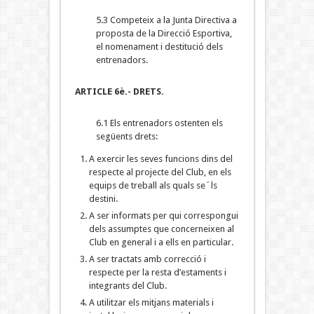
5.3 Competeix a la Junta Directiva a
proposta de la Direcció Esportiva,
el nomenament i destitució dels
entrenadors.
ARTICLE 6è.- DRETS.
6.1 Els entrenadors ostenten els
següents drets:
A exercir les seves funcions dins del
respecte al projecte del Club, en els
equips de treball als quals se´ls
destini.
A ser informats per qui correspongui
dels assumptes que concerneixen al
Club en general i a ells en particular.
A ser tractats amb correcció i
respecte per la resta d’estaments i
integrants del Club.
A utilitzar els mitjans materials i