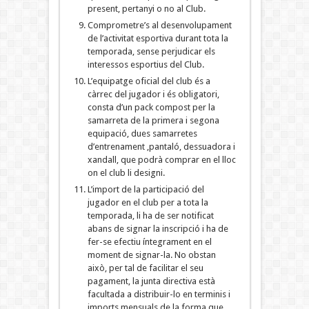
present, pertanyi o no al Club.
Comprometre’s al desenvolupament
de l’activitat esportiva durant tota la
temporada, sense perjudicar els
interessos esportius del Club.
L’equipatge oficial del club és a
càrrec del jugador i és obligatori,
consta d’un pack compost per la
samarreta de la primera i segona
equipació, dues samarretes
d’entrenament ,pantaló, dessuadora i
xandall, que podrà comprar en el lloc
on el club li designi.
L’import de la participació del
jugador en el club per a tota la
temporada, li ha de ser notificat
abans de signar la inscripció i ha de
fer-se efectiu íntegrament en el
moment de signar-la. No obstan
això, per tal de facilitar el seu
pagament, la junta directiva està
facultada a distribuir-lo en terminis i
imports mensuals de la forma que